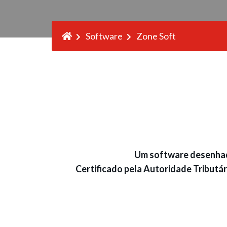
Software
Zone Soft
Um software desenhado 
Certificado pela Autoridade Tributár
A Zone Soft dispões de vários produtos 
geral e mobilidade.