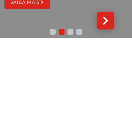
SAIBA MAIS
(Geral) 272 330 060
(1)
(Assistência Técnica) 272 330 061
(1)
(1)
Chamada para a rede fixa nacional
Rua Sr.ª da Piedade, Lote 4 R/C Dto
6000– 279 Castelo Branco